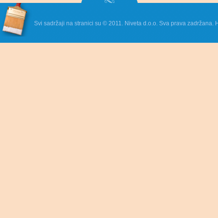
Svi sadržaji na stranici su © 2011. Niveta d.o.o. Sva prava zadržana