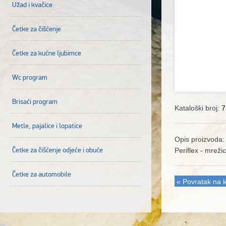
Užad i kvačice
Četke za čišćenje
Četke za kućne ljubimce
Wc program
Brisaći program
Kataloški broj:
7
Metle, pajalice i lopatice
Opis proizvoda:
Četke za čišćenje odjeće i obuće
Periflex - mrežic
Četke za automobile
« Povratak na k