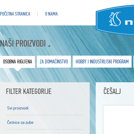
POČETNA STRANICA
O NAMA
NAŠI PROIZVODI
OSOBNA HIGIJENA
ZA DOMAĆINSTVO
HOBBY I INDUSTRIJSKI PROGRAM
FILTER KATEGORIJE
ČEŠALJ
Svi proizvodi
Četkice za zube