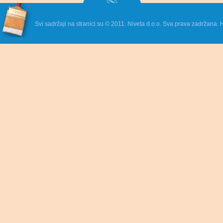
Svi sadržaji na stranici su © 2011. Niveta d.o.o. Sva prava zadržana