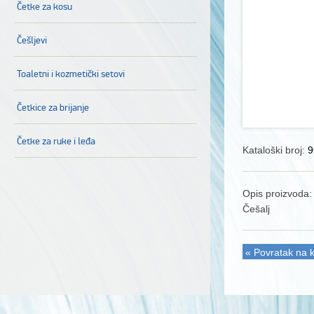
Četke za kosu
Češljevi
Toaletni i kozmetički setovi
Četkice za brijanje
Četke za ruke i leđa
Kataloški broj:
9
Opis proizvoda:
Češalj
« Povratak na k